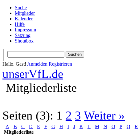
Suche
Mitglieder
Kalender
Hilfe
Impressum
Satzung
Shoutbox
Hallo, Gast!
Anmelden
Registrieren
unserVfL.de
Mitgliederliste
Seiten (3):
1
2
3
Weiter »
A
B
C
D
E
F
G
H
I
J
K
L
M
N
O
P
Q
R
Mitgliederliste