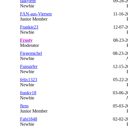
falkylein
09-28-2
Newbie
FAN-aus-Viersen
11-16-2
Junior Member
Frankie23
12-07-2
Newbie
Frosty
08-23-2
Moderator
Fiegemichel
08-23-2
Newbie
Funsurfer
12-15-2
Newbie
felix1323
05-22-2
Newbie
frankv18
03-06-2
Newbie
flens
05-03-2
Junior Member
Fabi1848
02-02-2
Newbie