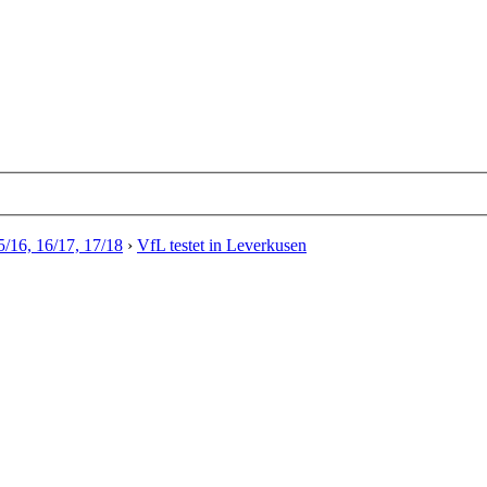
/16, 16/17, 17/18
›
VfL testet in Leverkusen