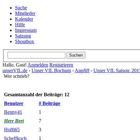
Suche
Mitglieder
Kalender
Hilfe
Impressum
Satzung
Shoutbox
Hallo, Gast!
Anmelden
Registrieren
unserVfL.de
›
Unser VfL Bochum
›
Anpfiff
›
Unser VfL Saison: 2015
Wer schrieb?
Gesamtanzahl der Beiträge: 12
Benutzer
# Beiträge
Benny41
1
Herr Bert
7
Hoffi65
3
Scheffkoch
1