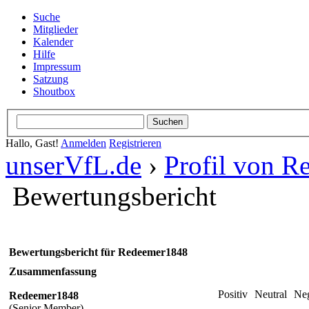
Suche
Mitglieder
Kalender
Hilfe
Impressum
Satzung
Shoutbox
Hallo, Gast!
Anmelden
Registrieren
unserVfL.de
›
Profil von 
Bewertungsbericht
Bewertungsbericht für Redeemer1848
Zusammenfassung
Positiv
Neutral
Neg
Redeemer1848
(Senior Member)