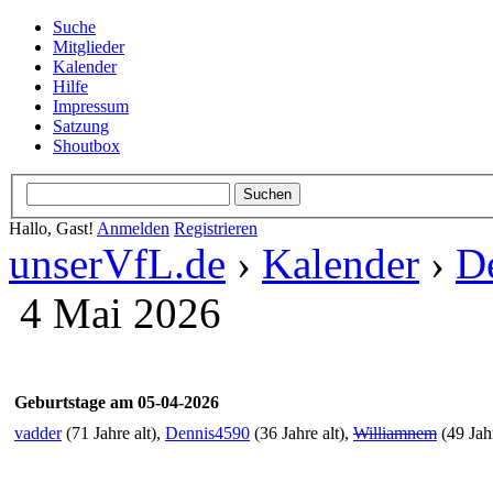
Suche
Mitglieder
Kalender
Hilfe
Impressum
Satzung
Shoutbox
Hallo, Gast!
Anmelden
Registrieren
unserVfL.de
›
Kalender
›
De
4 Mai 2026
Geburtstage am 05-04-2026
vadder
(71 Jahre alt),
Dennis4590
(36 Jahre alt),
Williamnem
(49 Jahr