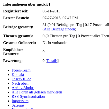
Informationen über mecki81
Registriert seit:
06-11-2011
Letzter Besuch:
07-27-2015, 07:47 PM
81 (0.01 Beiträge pro Tag | 0.17 Prozent all
Beiträge (gesamt):
(
Alle Beiträge finden
)
Themen (gesamt):
0 (0 Themen pro Tag | 0 Prozent aller The
Gesamte Onlinezeit:
Nicht vorhanden
Empfohlene
0
Benutzer:
Bewertung:
0
[
Details
]
Foren-Team
Kontakt
unserVfL.de
Nach oben
Archiv-Modus
Alle Foren als gelesen markieren
RSS-Synchronisation
Impressum
Satzung