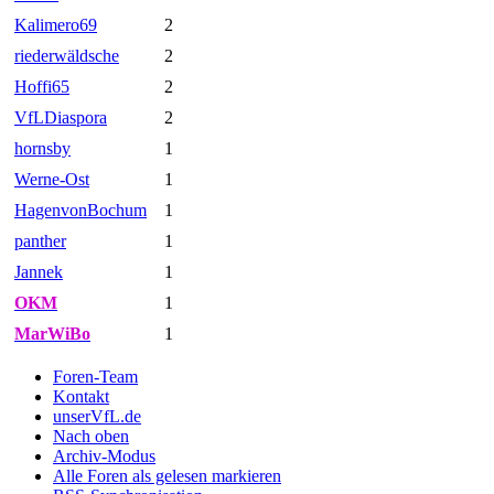
Kalimero69
2
riederwäldsche
2
Hoffi65
2
VfLDiaspora
2
hornsby
1
Werne-Ost
1
HagenvonBochum
1
panther
1
Jannek
1
OKM
1
MarWiBo
1
Foren-Team
Kontakt
unserVfL.de
Nach oben
Archiv-Modus
Alle Foren als gelesen markieren