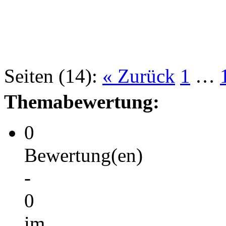
Seiten (14):
« Zurück
1
…
Themabewertung:
0
Bewertung(en)
-
0
im