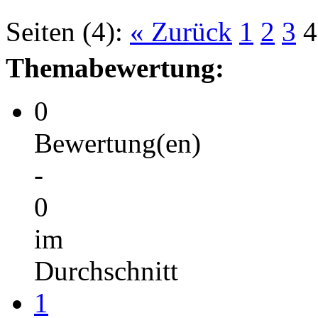
Seiten (4):
« Zurück
1
2
3
4
Themabewertung:
0
Bewertung(en)
-
0
im
Durchschnitt
1